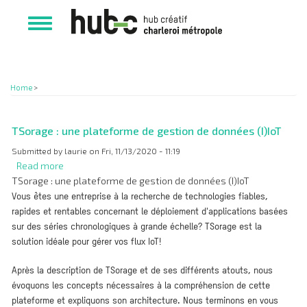
Skip
Stockage de données
to
Toggle
main
navigation
content
Home
>
TSorage : une plateforme de gestion de données (I)IoT
Submitted by
laurie
on
Fri, 11/13/2020 - 11:19
Read more
about
TSorage : une plateforme de gestion de données (I)IoT
TSorage
Vous êtes une entreprise à la recherche de technologies fiables,
:
rapides et rentables concernant le déploiement d'applications basées
une
sur des séries chronologiques à grande échelle? TSorage est la
plateforme
solution idéale pour gérer vos flux IoT!
de
gestion
Après la description de TSorage et de ses différents atouts, nous
de
évoquons les concepts nécessaires à la compréhension de cette
données
plateforme et expliquons son architecture. Nous terminons en vous
(I)IoT