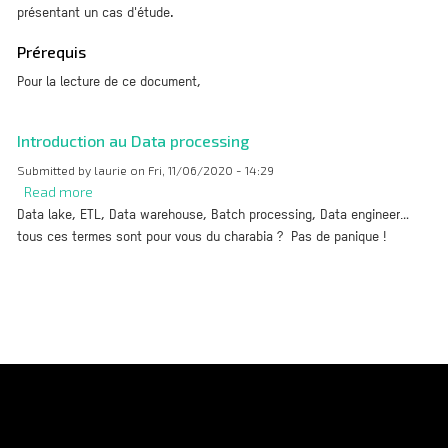
présentant un cas d'étude.
Prérequis
Pour la lecture de ce document,
Introduction au Data processing
Submitted by
laurie
on
Fri, 11/06/2020 - 14:29
Read more
about
Data lake, ETL, Data warehouse, Batch processing, Data engineer…
Introduction
tous ces termes sont pour vous du charabia ? Pas de panique !
au
Data
processing