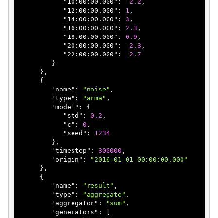
            "
10:00:00.000
": 
-
2.2
,

            "
12:00:00.000
": 
1
,

            "
14:00:00.000
": 
3
,

            "
16:00:00.000
": 
2.3
,

            "
18:00:00.000
": 
0.9
,

            "
20:00:00.000
": 
-
2.3
,

            "
22:00:00.000
": 
-
2.7
}

},

      {

         "
name
": 
"noise"
,

         "
type
": 
"arma"
,

         "
model
": 
{

            "
std
": 
0.2
,

            "
c
": 
0
,

            "
seed
": 
1234
}
,

         "
timestep
": 
300000
,

         "
origin
": 
"2016-01-01 00:00:00.000"
},

      {

         "
name
": 
"result"
,

         "
type
": 
"aggregate"
,

         "
aggregator
": 
"sum"
,

         "
generators
": 
[
