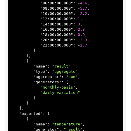
             "
06:00:00.000
": 
-
4.6
,

             "
08:00:00.000
": 
-
5.7
,

             "
10:00:00.000
": 
-
2.2
,

             "
12:00:00.000
": 
1
,

             "
14:00:00.000
": 
3
,

             "
16:00:00.000
": 
2.3
,

             "
18:00:00.000
": 
0.9
,

             "
20:00:00.000
": 
-
2.3
,

             "
22:00:00.000
": 
-
2.7
}

},

       {

          "
name
": 
"result"
,

          "
type
": 
"aggregate"
,

          "
aggregator
": 
"sum"
,

          "
generators
": 
[

"monthly-basis"
,

"daily-variation"
          ]

}

    ]
,

    "
exported
": 
[

       {

          "
name
": 
"temperature"
,

          "
generator
": 
"result"
,
