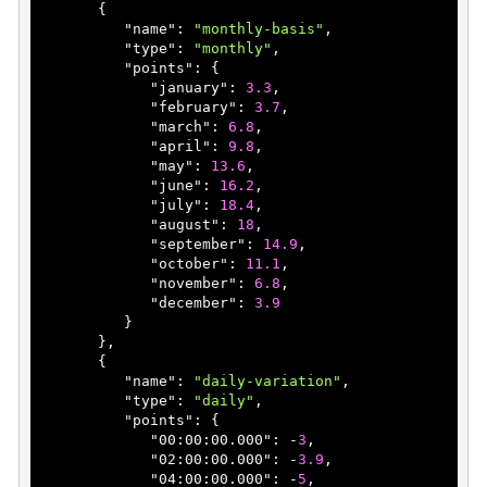
       {

          "
name
": 
"monthly-basis"
,

          "
type
": 
"monthly"
,

          "
points
": 
{

             "
january
": 
3.3
,

             "
february
": 
3.7
,

             "
march
": 
6.8
,

             "
april
": 
9.8
,

             "
may
": 
13.6
,

             "
june
": 
16.2
,

             "
july
": 
18.4
,

             "
august
": 
18
,

             "
september
": 
14.9
,

             "
october
": 
11.1
,

             "
november
": 
6.8
,

             "
december
": 
3.9
}

},

       {

          "
name
": 
"daily-variation"
,

          "
type
": 
"daily"
,

          "
points
": 
{

             "
00:00:00.000
": 
-
3
,

             "
02:00:00.000
": 
-
3.9
,

             "
04:00:00.000
": 
-
5
,
