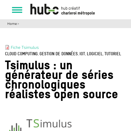
Skip
to
Toggle
main
navigation
content
Home
>
Fiche Tsimulus
CLOUD COMPUTING
,
GESTION DE DONNÉES
,
IOT
,
LOGICIEL
,
TUTORIEL
Tsimulus : un
générateur de séries
chronologiques
réalistes open source