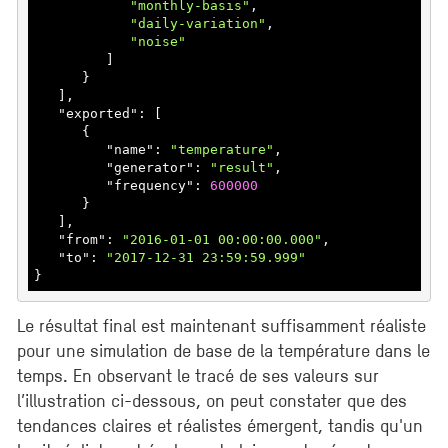
"monthly-basis"
,

"daily-variation"
,

"noise"
         ]

}

   ]
,

   "
exported
": 
[

      {

         "
name
": 
"temperature"
,

         "
generator
": 
"result"
,

         "
frequency
": 
600000
}

   ]
,

   "
from
": 
"2016-01-01 00:00:00.000"
,

   "
to
": 
"2017-12-31 23:59:59.999"
Le résultat final est maintenant suffisamment réaliste
pour une simulation de base de la température dans le
temps. En observant le tracé de ses valeurs sur
l’illustration ci-dessous, on peut constater que des
tendances claires et réalistes émergent, tandis qu'un