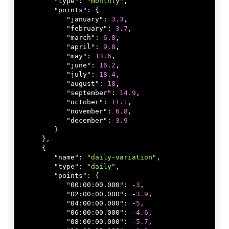
         "
type
": 
"monthly"
,

         "
points
": 
{

            "
january
": 
3.3
,

            "
february
": 
3.7
,

            "
march
": 
6.8
,

            "
april
": 
9.8
,

            "
may
": 
13.6
,

            "
june
": 
16.2
,

            "
july
": 
18.4
,

            "
august
": 
18
,

            "
september
": 
14.9
,

            "
october
": 
11.1
,

            "
november
": 
6.8
,

            "
december
": 
3.9
}

},

      {

         "
name
": 
"daily-variation"
,

         "
type
": 
"daily"
,

         "
points
": 
{

            "
00:00:00.000
": 
-
3
,

            "
02:00:00.000
": 
-
3.9
,

            "
04:00:00.000
": 
-
5
,

            "
06:00:00.000
": 
-
4.6
,

            "
08:00:00.000
": 
-
5.7
,
