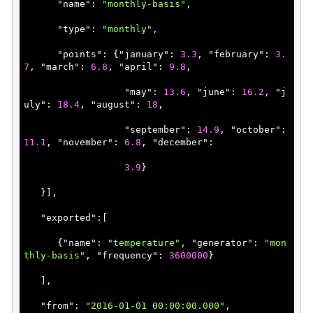
      "
name
": 
"monthly-basis"
,

      "
type
": 
"monthly"
,

      "
points
": 
{"
january
": 
3.3
, "
february
": 
3.
7
, "
march
": 
6.8
, "
april
": 
9.8
,     

                  "
may
": 
13.6
, "
june
": 
16.2
, "
j
uly
": 
18.4
, "
august
": 
18
,              

                  "
september
": 
14.9
, "
october
": 
11.1
, "
november
": 
6.8
, "
december
": 

3.9
}

}]
,

   "
exported
":
[

      {"
name
": 
"temperature"
, "
generator
": 
"mon
thly-basis"
, "
frequency
": 
3600000
}

   ]
,

   "
from
": 
"2016-01-01 00:00:00.000"
,
