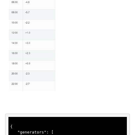
{

   "
generators
": 
[
