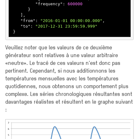
          "
frequency
": 
600000
}

    ]
,

    "
from
": 
"2016-01-01 00:00:00.000"
,

    "
to
": 
"2017-12-31 23:59:59.999"
Veuillez noter que les valeurs de ce deuxième
générateur sont relatives à une valeur arbitraire
«neutre». Le tracé de ces valeurs n'est donc pas
pertinent. Cependant, si nous additionnons les
températures mensuelles avec les températures
quotidiennes, nous obtenons un comportement plus
complexe. Les séries chronologiques résultantes sont
davantages réalistes et résultent en le graphe suivant
: